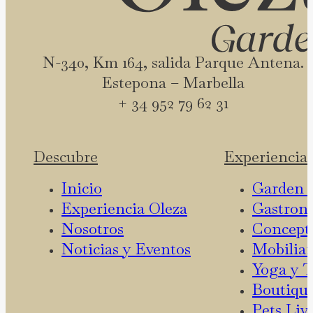
N-340, Km 164, salida Parque Antena.
Estepona – Marbella
+ 34 952 79 62 31
Descubre
Experiencia
Inicio
Garden 
Experiencia Oleza
Gastron
Nosotros
Concept
Noticias y Eventos
Mobiliar
Yoga y T
Boutique
Pets Liv