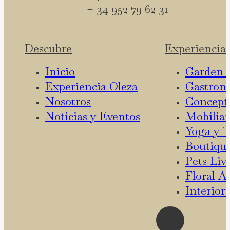
+ 34 952 79 62 31
Descubre
Experiencia
Inicio
Garden 
Experiencia Oleza
Gastron
Nosotros
Concept
Noticias y Eventos
Mobiliar
Yoga y T
Boutique
Pets Liv
Floral At
Interior